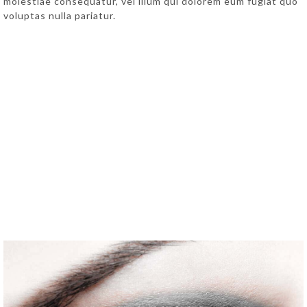
molestiae consequatur, vel illum qui dolorem eum fugiat quo
voluptas nulla pariatur.