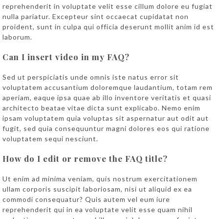
reprehenderit in voluptate velit esse cillum dolore eu fugiat
nulla pariatur. Excepteur sint occaecat cupidatat non
proident, sunt in culpa qui officia deserunt mollit anim id est
laborum.
Can I insert video in my FAQ?
Sed ut perspiciatis unde omnis iste natus error sit
voluptatem accusantium doloremque laudantium, totam rem
aperiam, eaque ipsa quae ab illo inventore veritatis et quasi
architecto beatae vitae dicta sunt explicabo. Nemo enim
ipsam voluptatem quia voluptas sit aspernatur aut odit aut
fugit, sed quia consequuntur magni dolores eos qui ratione
voluptatem sequi nesciunt.
How do I edit or remove the FAQ title?
Ut enim ad minima veniam, quis nostrum exercitationem
ullam corporis suscipit laboriosam, nisi ut aliquid ex ea
commodi consequatur? Quis autem vel eum iure
reprehenderit qui in ea voluptate velit esse quam nihil